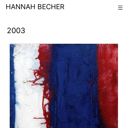
Skip
HANNAH BECHER
to
content
2003