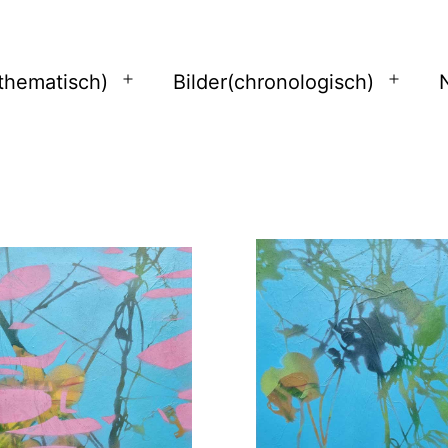
(thematisch)
Bilder(chronologisch)
Open
Open
menu
menu